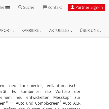
che
Suche
Kontakt
Partner Sign-In
UPPORT
KARRIERE
AKTUELLES
ÜBER UNS
in neu konzipiertes, vollautomatisches
tegerät. Es kombiniert die Vorteile der
t einem neu entwickelten Messkopf zur
®
®
een
11 Auto und CombiScreen
Auto ACR