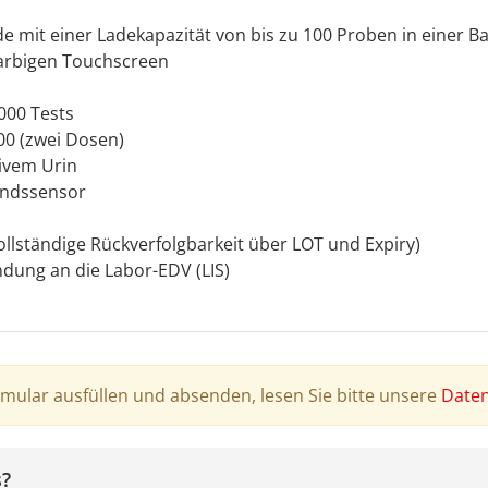
e mit einer Ladekapazität von bis zu 100 Proben in einer B
arbigen Touchscreen
000 Tests
300 (zwei Dosen)
ivem Urin
andssensor
llständige Rückverfolgbarkeit über LOT und Expiry)
indung an die Labor-EDV (LIS)
rmular ausfüllen und absenden, lesen Sie bitte unsere
Daten
s?