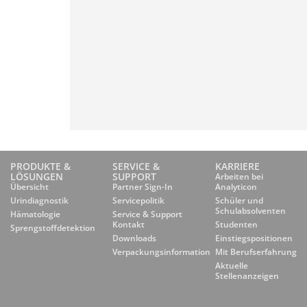
PRODUKTE &
SERVICE &
KARRIERE
LÖSUNGEN
SUPPORT
Arbeiten bei
Übersicht
Partner Sign-In
Analyticon
Urindiagnostik
Servicepolitik
Schüler und
Schulabsolventen
Hämatologie
Service & Support
Kontakt
Studenten
Sprengstoffdetektion
Downloads
Einstiegspositionen
Verpackungsinformation
Mit Berufserfahrung
Aktuelle
Stellenanzeigen