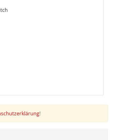
atch
schutzerklärung
!