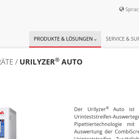
Spra
PRODUKTE & LÖSUNGEN
SERVICE & S
®
ÄTE /
URILYZER
AUTO
®
Der Urilyzer
Auto ist e
Urinteststreifen-Auswer
Pipettiertechnologie mi
Auswertung der CombiScr