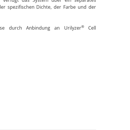
ich verfügt das System über ein separates
r spezifischen Dichte, der Farbe und der
®
lyse durch Anbindung an Urilyzer
Cell