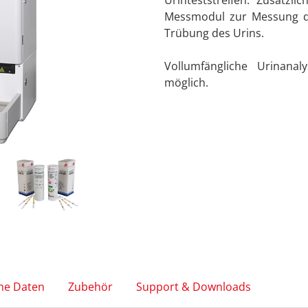
Urinteststreifen. Zusätzl
Messmodul zur Messung de
Trübung des Urins.
Vollumfängliche Urinana
möglich.
he Daten
Zubehör
Support & Downloads